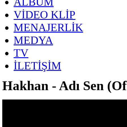
ALBÜM
VİDEO KLİP
MENAJERLİK
MEDYA
TV
İLETİŞİM
Hakhan - Adı Sen (Off