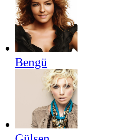
Bengü
Gülşen