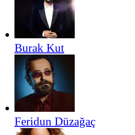
Burak Kut
Feridun Düzağaç