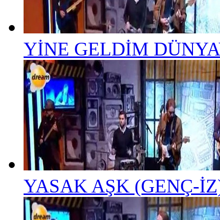
YİNE GELDİM DÜNYAY
YASAK AŞK (GENÇ-İZ