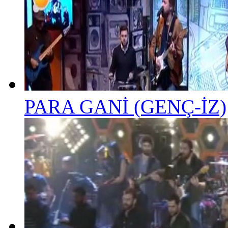
PARA GANİ (GENÇ-İZ)