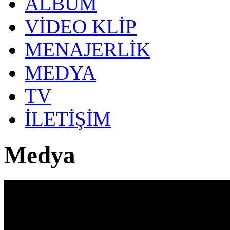
ALBÜM
VİDEO KLİP
MENAJERLİK
MEDYA
TV
İLETİŞİM
Medya