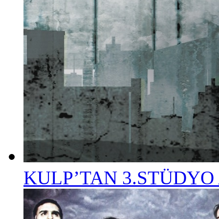
KULP’TAN 3.STÜDYO